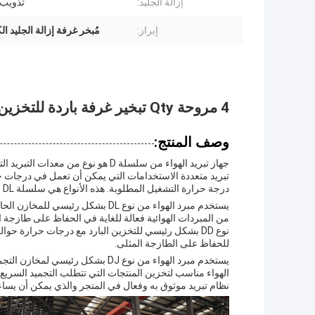
إزالة الجليد:
تذويب 
إبراز:
مُبخر غرفة إزالة الجليد ال
4 مروحة Qty تبخير غرفة باردة للتخزين منخفض درجة الحرارة في التخزين البارد
وصف المنتج:
جهاز تبريد الهواء من سلسلة D هو نو
تبريد متعددة الاستخدامات التي يمكن أن تعمل في درجات حرا
درجة حرارة التشغيل المطلوبة. هذه الأنواع هي سلسلة DL و DD و DJ والتي يمكن استخدامها لدرجات حرارة مختلفة.
من المبردات الهوائية فعالة للغاية في الحفاظ على طازجة ا
للحفاظ على الطازجة المثلى.
نظام تبريد موثوق به وفعال في المتجر والذي يمكن أن يسا