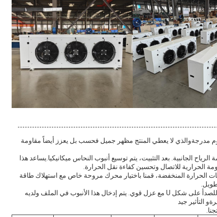
وم مدرجةوالذي لا يعطي المنتج مظهر جميل فحسب بل يعزز أيضاً مقاومة
لرياح الجانبية. بعد التثبيت، يتم توسيع أنبوب النحاس ميكانيكيا.يساعد هذا
مة الحرارية للاتصال وتحسين كفاءة نقل الحرارة.
الحرارة المنخفضة، قمنا باختيار محرك مروحة خاص مع استهلاك طاقة
طويل.
تتميز منتجاتنا أنبوب التسخين الكهربائي من الفولاذ المقاوم للصدأ على شكل U مع عزل قوي. يتم إدخال هذا الأنبوب في الملف ولديه
و التأثير جيد
نا.