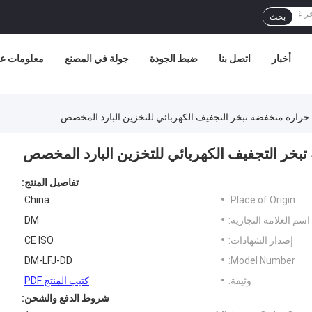
بحث
أخبار
اتصل بنا
ضبط الجودة
جولة في المصنع
معلومات عن
تفاصيل المنتج:
China
Place of Origin:
اسم العلامة التجارية:
DM
إصدار الشهادات:
CE ISO
DM-LFJ-DD
Model Number:
وثيقة:
كتيب المنتج PDF
شروط الدفع والشحن: