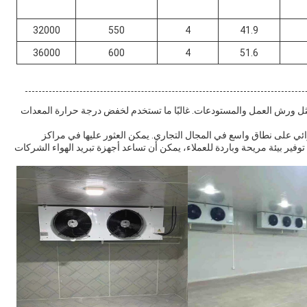
32000
550
4
41.9
36000
600
4
51.6
ية مثل ورش العمل والمستودعات. غالبًا ما تستخدم لخفض درجة حرارة المعدات
هوائي على نطاق واسع في المجال التجاري. يمكن العثور عليها في مراكز
ر بيئة مريحة وباردة للعملاء، يمكن أن تساعد أجهزة تبريد الهواء الشركات