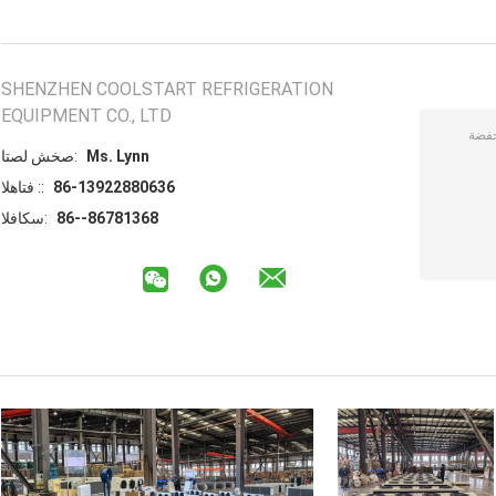
SHENZHEN COOLSTART REFRIGERATION
EQUIPMENT CO., LTD
Ms. Lynn
اتصل شخص:
86-13922880636
الهاتف ::
86--86781368
الفاكس: