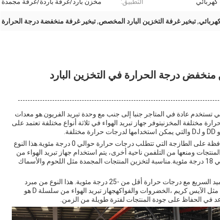
كهربائي
التطبيق:
مخزن بارد/غرفة باردة/غرفة مجمدة
كهربائي
,
تبخير غرفة التخزين البارد المخصص
,
تبخير غرفة منخفضة درجة الحرارة
ع من معدات التبريد التي تستخدم عادة في المتاجر جنبا إلى جنب مع وحدة تبريد الفريون.هو معدات
رة مختلفة المخزنيتوفر جهاز تبريد الهواء في ثلاثة أنواع مختلفة تعتمد على
يستخدم مبرد الهواء من نوع DL بشكل رئيسي للمخازن الحافظة على الطازجة التي تتطلب درجات حرارة حوالي 0 درجة مئوية.هذا النوع
لمنتجات ومنعها من التلفمن ناحية أخرى، يتم استخدام جهاز تبريد الهواء من
نوع DD بشكل رئيسي للتخزين البارد مع درجات حرارة حوالي 18 درجة مئوية.مناسبة لتخزين المنتجات المجمدة مثل اللحوم والأسماك
يستخدم مبرد الهواء من نوع DJ بشكل رئيسي لمخازن التجميد السريع مع درجات حرارة أقل من -25 درجة مئوية. هذا النوع من مبرد
الهواء مناسب لتخزين المنتجات التي تتطلب التجميد السريع مثل الآيس كريم ،الخضروات والفواكهجهاز تبريد الهواء من سلسلة D هو
عد في الحفاظ على جودة المنتجات لفترة طويلة من الزمن.