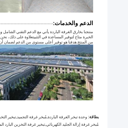
الدعم والخدمات:
منتجنا بخارق الغرفة الباردة يأتي مع الدعم التقني الشامل
الخبرة متاح لتوفير المساعدة في التثبيتعلاوة على ذلك، نح
من المنتج.هدفنا هو توفير أعلى مستوى من الدعم لضمان أن عم
بطاقة:
وحدة تبخر الغرفة الباردة,مُبخر غرفة التجميد,تبخير التخز
مُبخر غرفة إزالة الجليد الكهربائي,تبخير غرفة التخزين البار