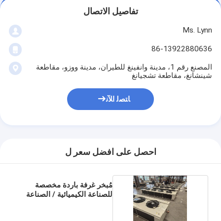
تفاصيل الاتصال
Ms. Lynn
86-13922880636
المصنع رقم 1، مدينة وانفينغ للطيران، مدينة ووزو، مقاطعة
شينشانغ، مقاطعة تشجيانغ
ﺎﺘﺼﻟ ﺍﻶﻧ
احصل على افضل سعر ل
مُبخر غرفة باردة مخصصة
للصناعة الكيميائية / الصناعة
الخفيفة