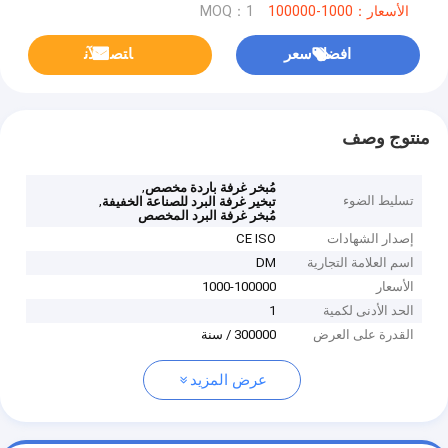
الأسعار：1000-100000
MOQ：1
افضل سعر
ﺎﺘﺼﻟ ﺍﻶﻧ
منتوج وصف
,
مُبخر غرفة باردة مخصص
تسليط الضوء
,
تبخير غرفة البرد للصناعة الخفيفة
مُبخر غرفة البرد المخصص
إصدار الشهادات
CE ISO
اسم العلامة التجارية
DM
الأسعار
1000-100000
الحد الأدنى لكمية
1
القدرة على العرض
300000 / سنة
عرض المزيد