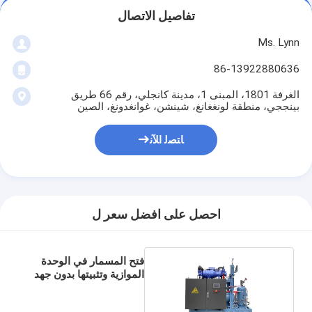
تفاصيل الاتصال
Ms. Lynn
86-13922880636
الغرفة 1801، المبنى 1، مدينة كانجلي، رقم 66 طريق
بينججي، منطقة لونغغانغ، شينشن، غوانغدونغ، الصين
ﺎﺘﺼﻟ ﺍﻶﻧ
احصل على افضل سعر ل
فتح المسمار في الوحدة
الموازية وتثبيتها بدون جهد