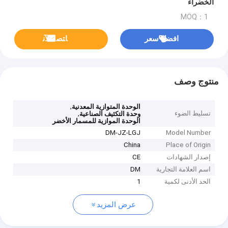
الخضراء
MOQ：1
افضل سعر
ﺎﺘﺼﻟ ﺍﻶﻧ
منتوج وصف
,
الوحدة المتوازية المعدنية
تسليط الضوء
,
وحدة التكثيف الصناعية
الوحدة الموازية للمسمار الأخضر
DM-JZ-LGJ
Model Number
China
Place of Origin
إصدار الشهادات
CE
اسم العلامة التجارية
DM
الحد الأدنى لكمية
1
عرض المزيد