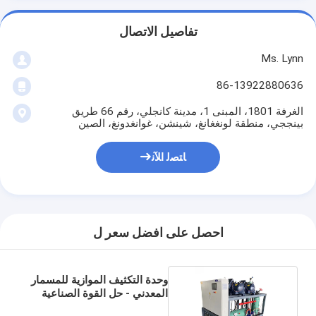
تفاصيل الاتصال
Ms. Lynn
86-13922880636
الغرفة 1801، المبنى 1، مدينة كانجلي، رقم 66 طريق
بينججي، منطقة لونغغانغ، شينشن، غوانغدونغ، الصين
ﺎﺘﺼﻟ ﺍﻶﻧ
احصل على افضل سعر ل
وحدة التكثيف الموازية للمسمار
المعدني - حل القوة الصناعية
الخضراء