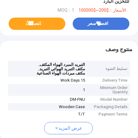
للتخزين البارد
الأسعار：$200~$100000
MOQ：1
افضل سعر
ﺎﺘﺼﻟ ﺍﻶﻧ
منتوج وصف
,
التبريد المبرد الهواء المكثف
تسليط الضوء
,
مكثف التبريد الهوائي التبريد
مكثف مبردات الهواء الصناعية
15 Work Days
Delivery Time
Minimum Order
1
Quantity
DM-FNU
Model Number
Wooden Case
Packaging Details
T/T
Payment Terms
عرض المزيد