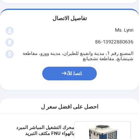
تفاصيل الاتصال
Ms. Lynn
86-13922880636
المصنع رقم 1، مدينة وانفينغ للطيران، مدينة ووزو، مقاطعة
شينشانغ، مقاطعة تشجيانغ
ﺎﺘﺼﻟ ﺍﻶﻧ
احصل على افضل سعر ل
محرك التشغيل المباشر المبرد
بالهواء FNU مكثف التبريد