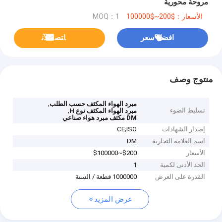
مروحة محورية
الأسعار：$200~$100000
MOQ：1
افضل سعر
ﺎﺘﺼﻟ ﺍﻶﻧ
منتوج وصف
,
مبرد الهواء المكثف حسب الطلب
تسليط الضوء
,
مبرد الهواء المكثف نوع H
DM مكثف مبرد هواء صناعي
إصدار الشهادات
CE;ISO
اسم العلامة التجارية
DM
الأسعار
$200~$100000
الحد الأدنى لكمية
1
القدرة على العرض
1000000 قطعة / السنة
عرض المزيد