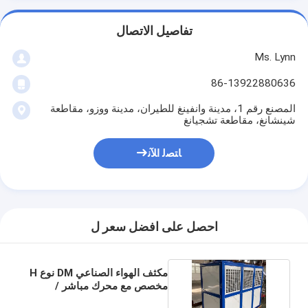
تفاصيل الاتصال
Ms. Lynn
86-13922880636
المصنع رقم 1، مدينة وانفينغ للطيران، مدينة ووزو، مقاطعة
شينشانغ، مقاطعة تشجيانغ
ﺎﺘﺼﻟ ﺍﻶﻧ
احصل على افضل سعر ل
مكثف الهواء الصناعي DM نوع H
مخصص مع محرك مباشر /
مروحة محورية