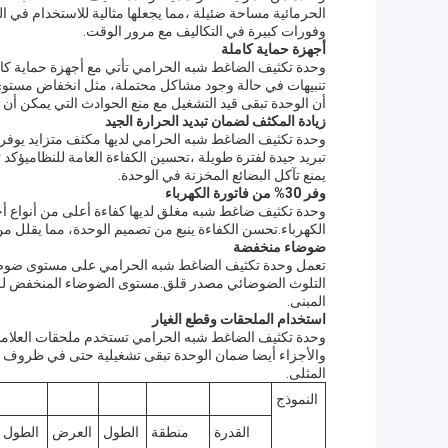
الحرمائية مساحة ضئيلة ،مما يجعلها مثالية للاستخدام في ا
وفورات كبيرة في التكاليف مع مرور الوقت.
أجهزة حماية كاملة
وحدة تكثيف الضاغط شبه الحرامي تأتي مع أجهزة حماية كامل
تنبيهات في حالة وجود مشاكل محتملة، مثل انخفاض مستوى ال
أن الوحدة تبقى قيد التشغيل مع منع الحوادث التي يمكن أن 
زيادة المكثف لضمان تبديد الحرارة الجيد
وحدة تكثيف الضاغط شبه الحرامي لديها مكثف متزايد يوفر 
تبريد جيدة لفترة طويلة ،تحسين الكفاءة العامة للنظاميؤكد تأ
يمنع تآكل البضائع المخزنة في الوحدة.
وفر 30% من فاتورة الكهرباء
الكهرباء.تحسن الكفاءة ينبع من تصميم الوحدة، مما يقلل من ك
ضوضاء منخفضة
تعمل وحدة تكثيف الضاغط شبه الحرامي على مستوى ضوضاء 
التلوث الضوضائي مصدر قلق.مستوى الضوضاء المنخفض للوح
المبنى.
استخدام الملحقات وقطع الغيار
وحدة تكثيف الضاغط شبه الحرامي تستخدم ملحقات العلامات ا
والأجزاء أيضا ضمان الوحدة تبقى تشغيلية حتى في ظروف 
المثلى.
النموذج
القدرة
منطقة
الطول
العرض
الطول