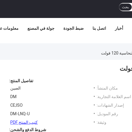
بحث
أخبار
اتصل بنا
ضبط الجودة
جولة في المصنع
معلومات عن
 120 فولت
تفاصيل المنتج:
مكان المنشأ:
الصين
اسم العلامة التجارية:
DM
إصدار الشهادات:
CE;ISO
رقم الموديل:
DM-LNQ-U
وثيقة:
كتيب المنتج PDF
شروط الدفع والشحن: