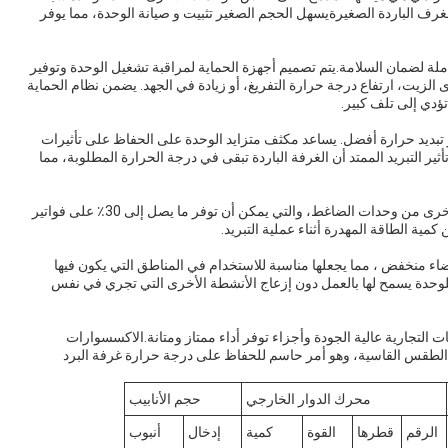
لغرف الباردة الصغيرةيسهل الحجم الصغير تثبيت و صيانة الوحدة، مما يوفر
ة لضمان السلامة.يتم تصميم أجهزة الحماية لمراقبة تشغيل الوحدة وتوفير
زيت، ارتفاع درجة حرارة التفريغ، أو زيادة في الجهد. يضمن نظام الحماية
تؤدي إلى تلف كبير.
تبديد حرارة أفضل. يساعد مكثف متزايد الوحدة على الحفاظ على تأثيرات
ثير التبريد الممتد أن الغرفة الباردة تبقى في درجة الحرارة المطلوبة، مما
وحدة تكثيف ضاغط شبه مغلق لديها كفاءة أعلى من أنواع أخرى من وحدات الضاغط، والتي يمكن أن توفر ما يصل إلى 30٪ على فواتير
مية الطاقة المهدرة أثناء عملية التبريد.
منخفض ، مما يجعلها مناسبة للاستخدام في المناطق التي يكون فيها
دة يسمح لها بالعمل دون إزعاج الأنشطة الأخرى التي تجري في نفس
لتجارية عالية الجودة وأجزاء توفر أداء ممتاز ومتانة.الاكسسوارات
الطقس القاسية، وهو أمر حاسم للحفاظ على درجة حرارة غرفة البرد
محرك الدوار الخارجي
حجم الأنابيب
الرقم
قطرها
القوة
كمية
إدخال
أنبوب