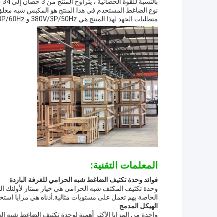
بالنسبة للقوة الحصانية ، يتراوح المنتج من 3 حصان إلى 34 حصان.
نوع الضاغط المستخدم في هذا المنتج هو المكبس شبه مغلق
متطلبات الجهد لهذا المنتج هي 380V/3P/50Hz و 220V/3P/60Hz و 380V/3P/60Hz.
المعلمات التقنية:
فوائد وحدة تكثيف الضاغط شبه الحرامي للغرفة الباردة
وحدة تكثيف المكثف شبه الحرامي هي خيار ممتاز لأولئك ال
الخاصة بهم تعمل على مستويات مثالية.أدناه هي مزايا است
الهيكل المدمج
واحدة من المزايا الأكثر أهمية لوحدة تكثيف الضاغط شبه ا