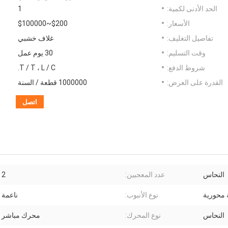
الحد الأدنى لكمية:
1
الأسعار:
$200~$100000
تفاصيل التغليف:
غلاف خشبي
وقت التسليم:
30 يوم عمل
شروط الدفع:
T / T ، L / C.
القدرة على العرض:
1000000 قطعة / السنة
اتصل
النحاس
عدد المعجبين:
2
محورية
نوع الأنبوب:
ناعمة
النحاس
نوع المحرك:
محرك مباشر