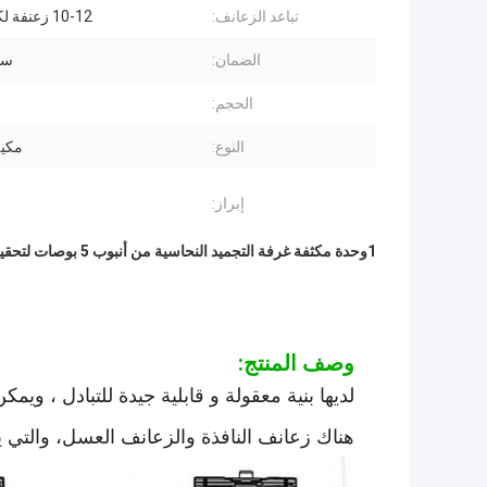
تباعد الزعانف:
10-12 زعنفة لكل بوصة
الضمان:
سن
الحجم:
م
النوع:
مكيف
إبراز:
1وحدة مكثفة غرفة التجميد النحاسية من أنبوب 5 بوصات لتحقيق أداء تبريد مثالي
وصف المنتج:
لديها بنية معقولة و قابلية جيدة للتبادل ، و
هناك زعانف النافذة والزعانف العسل، والتي يم