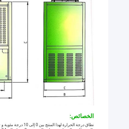
الخصائص:
نطاق درجة الحرارة لهذا المنتج بين 0 إلى 10 درجة مئوية و -15 إلى -25 درجة مئوية.