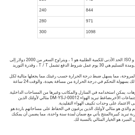
240
844
280
971
300
1098
يتم تصنيع ضاغط الهواء هذا في الصين ويأتي مع شهادات CE و ISO. الحد الأدنى للكمية الطلبية هو 1 ، ويتراوح السعر من 2000 دولار إلى
100000 دولار. تفاصيل التعبئة والتغليف تشمل حالة خشبية.,ومدة التسليم هي 30 يوم عمل شروط الدفع تشمل T / T ، وقدرة التوريد
DM-YSJ-00 لديه ثلاث سرعات المروحة، مما يسهل ضبط درجة الحرارة حسب رغبتك.مما يجعلها مثالية لكل
من المساحات الصغيرة والكبيرةميزة التحكم عن بعد تسمح لك بسهولة التحكم في درجة الحرارة من مسافة بعيدة، والوقت 24 ساعة
وهات. يمكن استخدامه في المنازل والمكاتب وغيرها من المساحات الداخلية.
إنه رائع أيضًا للأحداث الخارجية مثل الحفلات والزفاف ،والاجتماعات الأخرىضاغط تبريد الهواء DM-YSJ-00012 مثالي لأولئك الذين
الاعتماد على وحدات تكييف الهواء التقليدية.
DM-YSJ-0 هو منتج موثوق ودائم والذي هو مثالي لأولئك الذين يرغبون في الحفاظ على مساحاتهم باردة.هو
بة تبريد كبيرةالمنتج يأتي مع ضمان لمدة سنة واحدة، مما يضمن أن يمكنك