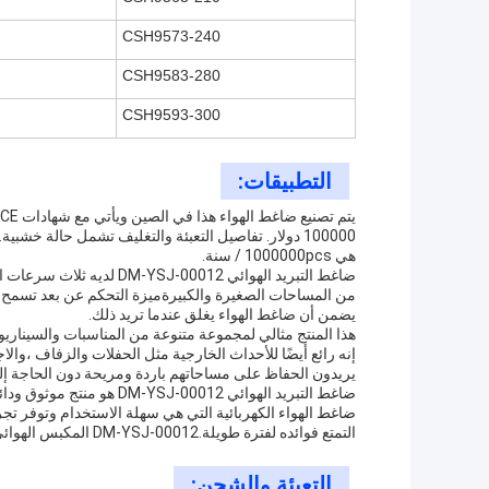
CSH9573-240
CSH9583-280
CSH9593-300
التطبيقات:
هي 1000000pcs / سنة.
ضاغط التبريد الهوائي 012
يضمن أن ضاغط الهواء يغلق عندما تريد ذلك.
هذا المنتج مثالي لمجموعة متنوعة من المناسبات والسيناري
يريدون الحفاظ على مساحاتهم باردة ومريحة دون الحاجة إلى 
ضاغط التبريد الهوائي 0012
ضاغط الهواء الكهربائية التي هي سهلة الاستخدام وتوفر تجر
التمتع فوائده لفترة طويلة.DM-YSJ-00012 المكبس الهوائي المبرد هو الخيار المثالي بالنسبة لك.
التعبئة والشحن: