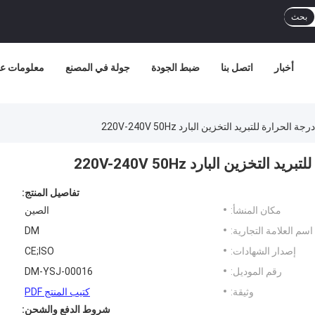
بحث
أخبار
اتصل بنا
ضبط الجودة
جولة في المصنع
معلومات عن
ارة للتبريد التخزين البارد 220V-240V 50Hz
زين البارد 220V-240V 50Hz
تفاصيل المنتج:
مكان المنشأ:
الصين
اسم العلامة التجارية:
DM
إصدار الشهادات:
CE;ISO
رقم الموديل:
DM-YSJ-00016
وثيقة:
كتيب المنتج PDF
شروط الدفع والشحن: