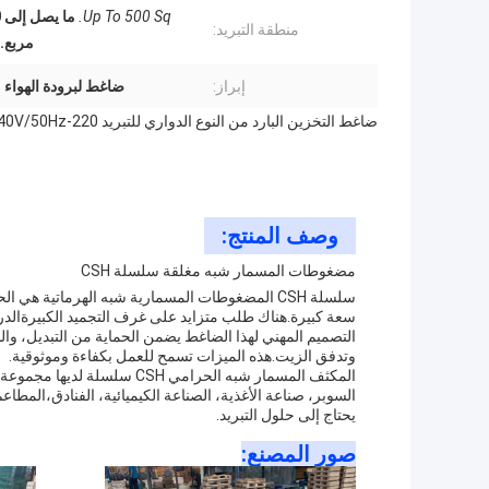
Up To 500 Sq.
منطقة التبريد:
مربع.
إبراز:
ضاغط لبرودة الهواء 
ضاغط التخزين البارد من النوع الدواري للتبريد 220-240V/50Hz
وصف المنتج:
مضغوطات المسمار شبه مغلقة سلسلة CSH
سلسلة CSH المضغوطات المسمارية شبه الهرماتية 
سعة كبيرة.هناك طلب متزايد على غرف التجميد الكبيرةالدر
التصميم المهني لهذا الضاغط يضمن الحماية من التبديل، وا
وتدفق الزيت.هذه الميزات تسمح للعمل بكفاءة وموثوقية.
المكثف المسمار شبه الحرامي 
السوبر، صناعة الأغذية، الصناعة الكيميائية، الفنادق،المطاعم 
يحتاج إلى حلول التبريد.
صور المصنع: