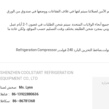
م الآمن لعملائنا.سيتم لفها في غلاف الفقاعات ووضعها في صندوق من الورق
نحن نقدم شحنًا مجانيًا لمنتج Air Cooler Compressor في جميع أنحاء الولايات المتحدة. سيتم شحن الطلبات في غضون 1-2 أيام عمل
إلكتروني بمجرد شحن الطلبقد يختلف وقت التسليم حسب الموقع، ولكن عادة ما
,
Refrigeration Compressor
SHENZHEN COOLSTART REFRIGERATION
EQUIPMENT CO., LTD
Ms. Lynn
اتصل شخص:
86-13922880636
الهاتف ::
86--86781368
الفاكس: