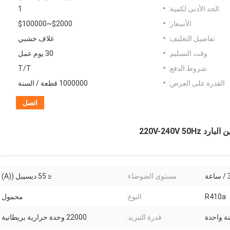
الحد الأدنى لكمية:
1
الأسعار:
$2000~$100000
تفاصيل التغليف:
غلاف خشبي
وقت التسليم:
30 يوم عمل
شروط الدفع:
T/T
القدرة على العرض:
1000000 قطعة / السنة
اتصل
220V-240V 
مستوى الضوضاء:
≤ 55 ديسيبل ((A)
R410a
النوع:
محمول
ة واحدة
قدرة التبريد:
22000 وحدة حرارية بريطانية