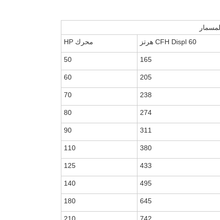
مسمار
CFH Displ 60 هرتز
محرك HP
50
165
60
205
70
238
80
274
90
311
110
380
125
433
140
495
180
645
210
742