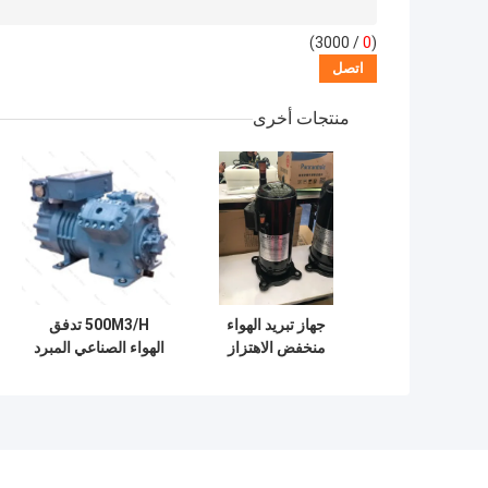
/ 3000)
0
(
منتجات أخرى
جهاز تبريد الهواء
500M3/H تدفق
منخفض الاهتزاز
الهواء الصناعي المبرد
ضاغط 500M3/h
الهواء ضاغط محمول
ضاغط تدفق الهواء
220V-240V 50Hz
لقطع التبريد