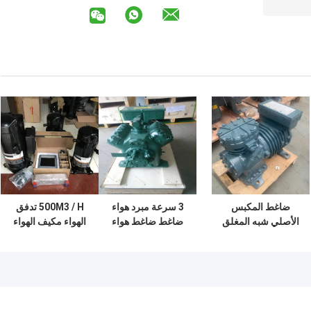
ضاغط المكبس
3 سرعة مبرد هواء
500M3 / H تدفق
الأصلي شبه المغلق
ضاغط ضاغط هواء
الهواء مكيف الهواء
للغرفة الباردة التبريد
دوار محمول للغرفة
ضاغط مع 3 سرعات
الصناعي درجة حرارة
الكبيرة
المروحة و R507
منخفضة
المبرد