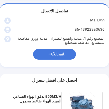
تفاصيل الاتصال
Ms. Lynn
86-13922880636
المصنع رقم 1، مدينة وانفينغ للطيران، مدينة ووزو، مقاطعة
شينشانغ، مقاطعة تشجيانغ
ﺎﺘﺼﻟ ﺍﻶﻧ
احصل على افضل سعر ل
500M3/H تدفق الهواء الصناعي
المبرد الهواء ضاغط محمول
220V-240V 50Hz