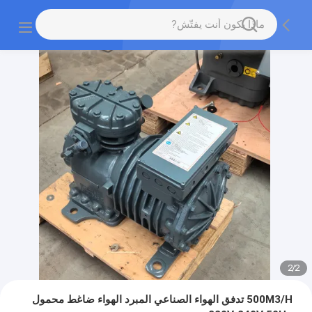
2
/
2
500M3/H تدفق الهواء الصناعي المبرد الهواء ضاغط محمول