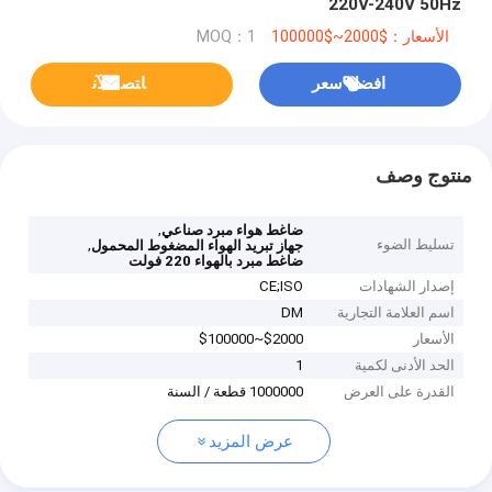
220V-240V 50Hz
الأسعار：$2000~$100000
MOQ：1
افضل سعر
ﺎﺘﺼﻟ ﺍﻶﻧ
منتوج وصف
,
ضاغط هواء مبرد صناعي
تسليط الضوء
,
جهاز تبريد الهواء المضغوط المحمول
ضاغط مبرد بالهواء 220 فولت
إصدار الشهادات
CE;ISO
اسم العلامة التجارية
DM
الأسعار
$2000~$100000
الحد الأدنى لكمية
1
القدرة على العرض
1000000 قطعة / السنة
عرض المزيد