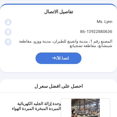
تفاصيل الاتصال
Ms. Lynn
86-13922880636
المصنع رقم 1، مدينة وانفينغ للطيران، مدينة ووزو، مقاطعة
شينشانغ، مقاطعة تشجيانغ
ﺎﺘﺼﻟ ﺍﻶﻧ
احصل على افضل سعر ل
وحدة إزالة الجليد الكهربائية
المبردة المبخرة المبردة الهواء
التجارية