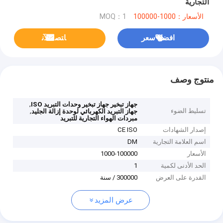
التجارية
الأسعار：1000-100000
MOQ：1
افضل سعر
ﺎﺘﺼﻟ ﺍﻶﻧ
منتوج وصف
,
جهاز تبخير جهاز تبخير وحدات التبريد ISO
تسليط الضوء
,
جهاز التبريد الكهربائي لوحدة إزالة الجليد
مبردات الهواء التجارية للتبريد
إصدار الشهادات
CE ISO
اسم العلامة التجارية
DM
الأسعار
1000-100000
الحد الأدنى لكمية
1
القدرة على العرض
300000 / سنة
عرض المزيد