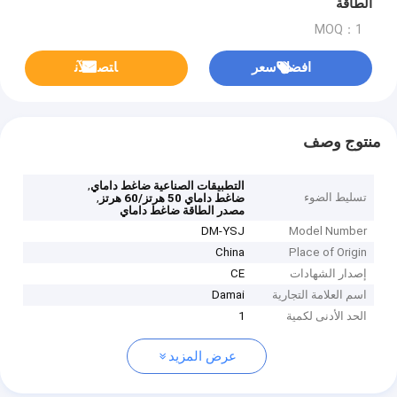
الطاقة
MOQ：1
افضل سعر
ﺎﺘﺼﻟ ﺍﻶﻧ
منتوج وصف
,
التطبيقات الصناعية ضاغط داماي
تسليط الضوء
,
ضاغط داماي 50 هرتز/60 هرتز
مصدر الطاقة ضاغط داماي
DM-YSJ
Model Number
China
Place of Origin
إصدار الشهادات
CE
اسم العلامة التجارية
Damai
الحد الأدنى لكمية
1
عرض المزيد