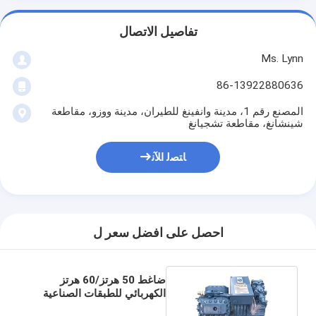
تفاصيل الاتصال
Ms. Lynn
86-13922880636
المصنع رقم 1، مدينة وانفينغ للطيران، مدينة ووزو، مقاطعة
شينشانغ، مقاطعة تشجيانغ
ﺎﺘﺼﻟ ﺍﻶﻧ
احصل على افضل سعر ل
ضاغط 50 هرتز/60 هرتز
الكهربائي للطبقات الصناعية
ومصدر الطاقة