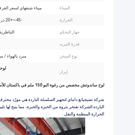
الميناء:
ميناء شنغهاي لسعر الغرف
الحرارة:
-45~+20 درجة مئوية
جهاز التحكم:
التناظرية
قدرة التبريد:
نوع المبخر:
مبرد بالهواء / مب
لوحة
إبراز:
لوح ساندوتش مخصص من رغوة البو 150 ملم في باكستان للأسماك الفاكهة لحم البقر الطازج
شركة تشيجيانغ داماي لتجهيز السلسلة الباردة هي مورّد محتر
الباردة.الشركة تفتخر بثروة من الخبرة والخبرة، مما يتيح لها
الحرارة المنظمة والنقل.