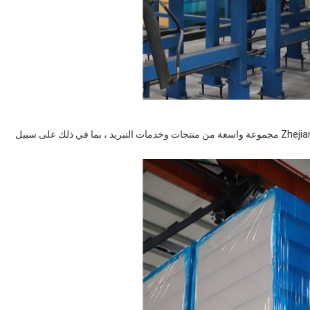
مع التركيز على الابتكار والجودة ورضا العملاء ، تقدم Zhejiang Damai مجموعة واسعة من منتجات وخدمات التبريد ، بما في ذلك على سبيل