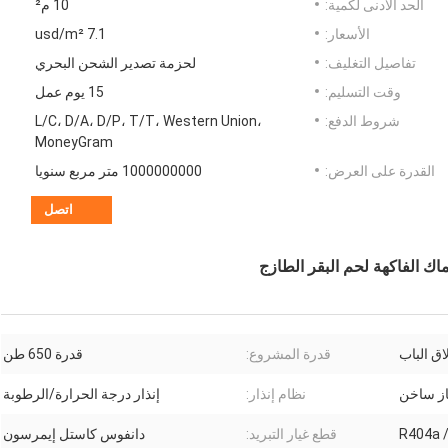
الحد الأدنى لكمية:
10 م²
الأسعار:
7.1 usd/m²
تفاصيل التغليف:
لحزمة تصدير الشحن البحري
وقت التسليم:
15 يوم عمل
شروط الدفع:
L/C، D/A، D/P، T/T، Western Union،
MoneyGram
القدرة على العرض:
1000000000 متر مربع سنويا
اتصل
اق الباب
قدرة المشروع:
قدرة 650 طن
از ساخن
نظام إنذار:
إنذار درجة الحرارة/الرطوبة
R404a 
قطع غيار التبريد:
دانفوس كاستل إيمرسون