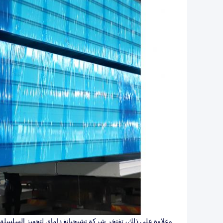
وعلاوة على ذلك، تفتخر شركة تشيجيانغ داماي لتجهيز السلسلة البار