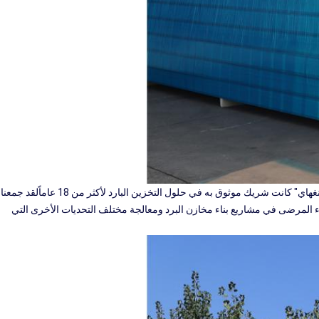
شركتنا التي تقع في "تشيجيانغ" وهي ضاحية مزدهرة بجانب "شنغهاي" كانت شريك موثوق به في حلول التخزين البارد لأكثر من 18 عاماًلقد جمعنا
لاء المرضى في مشاريع بناء مخازن البرد ومعالجة مختلف التحديات الأخرى التي