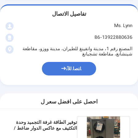
تفاصيل الاتصال
Ms. Lynn
86-13922880636
المصنع رقم 1، مدينة وانفينغ للطيران، مدينة ووزو، مقاطعة
شينشانغ، مقاطعة تشجيانغ
ﺎﺘﺼﻟ ﺍﻶﻧ
احصل على افضل سعر ل
توفير الطاقة غرفة التجميد وحدة
التكثيف مع عاكس الدوار ضاغط /
مراقب كاريل