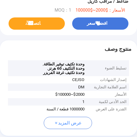
ضاغط / مراقب كاريل
الأسعار：$2000~$100000
MOQ：1
افضل سعر
ﺎﺘﺼﻟ ﺍﻶﻧ
منتوج وصف
,
وحدة تكثيف توفير الطاقة
تسليط الضوء
,
وحدة التكثيف 60 هرتز
وحدة تكثيف غرفة الفريزر
إصدار الشهادات
CE;ISO
اسم العلامة التجارية
DM
الأسعار
$2000~$100000
الحد الأدنى لكمية
1
القدرة على العرض
1000000 قطعة / السنة
عرض المزيد