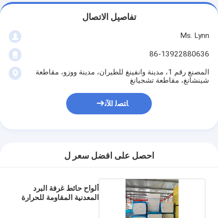
تفاصيل الاتصال
Ms. Lynn
86-13922880636
المصنع رقم 1، مدينة وانفينغ للطيران، مدينة ووزو، مقاطعة
شينشانغ، مقاطعة تشجيانغ
ﺎﺘﺼﻟ ﺍﻶﻧ
احصل على افضل سعر ل
ألواح حائط غرفة البرد
المعدنية المقاومة للحرارة