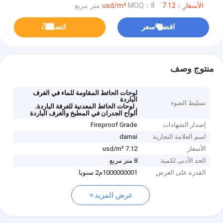
الأسعار：7.12 usd/m²
MOQ：8 متر مربع
افضل سعر
ﺎﺘﺼﻟ ﺍﻶﻧ
منتوج وصف
لوحات الحائط المقاومة للماء في الغرف
الباردة
تسليط الضوء
,
,
لوحات الحائط المعدنية للغرفة الباردة
ألواح الجدران في المطبخ والغرف الباردة
إصدار الشهادات
Fireproof Grade
اسم العلامة التجارية
damai
الأسعار
7.12 usd/m²
الحد الأدنى لكمية
8 متر مربع
القدرة على العرض
1000000001م2 سنويا
عرض المزيد